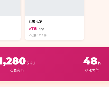
系统批发
76
¥
.8/袋
已售 1737 件
1,280
48
SKU
h
在售商品
极速发货