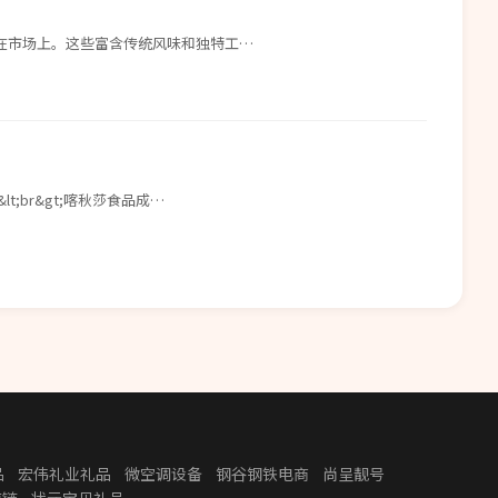
在市场上。这些富含传统风味和独特工…
br&gt;喀秋莎食品成…
品
宏伟礼业礼品
微空调设备
钢谷钢铁电商
尚呈靓号
应链
状元宝贝礼品