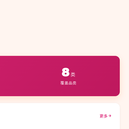
8
类
覆盖品类
更多