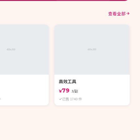
查看全部
高效工具
79
¥
.1/副
件
已售 1740 件