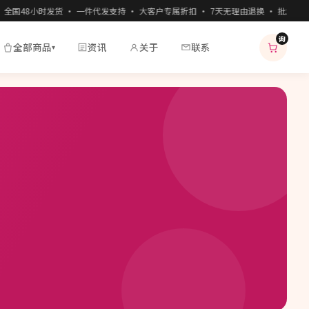
国48小时发货 · 一件代发支持 · 大客户专属折扣 · 7天无理由退换 · 批发零售一
询
全部商品
资讯
关于
联系
▾