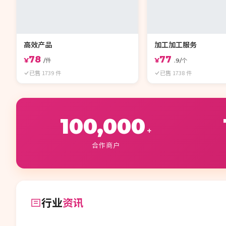
高效产品
加工加工服务
78
77
¥
¥
/件
.9/个
已售 1739 件
已售 1738 件
100,000
+
合作商户
行业
资讯