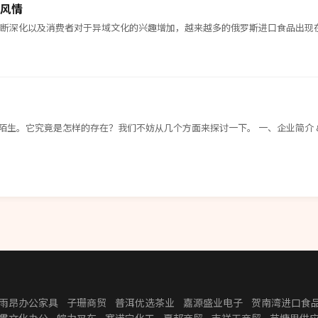
风情
不断深化以及消费者对于异域文化的兴趣增加，越来越多的俄罗斯进口食品出现
。它究竟是怎样的存在？我们不妨从几个方面来探讨一下。 一、企业简介 &lt;
雨昂办公家具
子珊商贸
普洱优选茶业
嘉源盛业电子
贺南湾进口食
贯文化办公
皖力叉车
赛诺宁化工
夏邦商贸
吉祥天商贸
芸慷思供