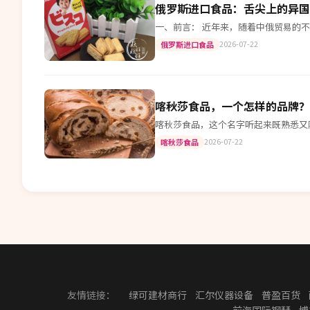
俄罗斯进口食品：舌尖上的异国
一、前言： 近年来，随着中俄贸易的
2026-07-22
俄罗斯进口食品
喀秋莎食品，一个怎样的品牌？
喀秋莎食品，这个名字听起来既熟悉又陌生
2026-07-22
喀秋莎食品
友情链接：
绿可建材商行
汇尔仪器设备
普盈百货
前海国际钢琴
博