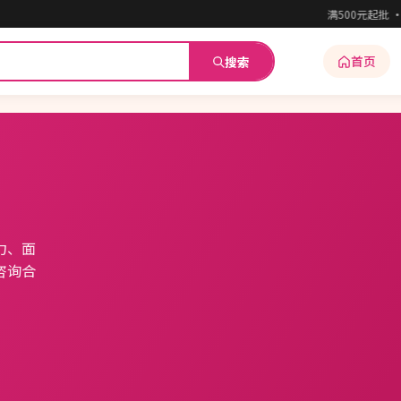
满500元起批 · 全
首页
搜索
力、面
咨询合